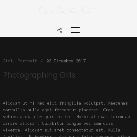
Girl
,
Portrait
/
23 Dicembre 2017
Photographing Girls
Aliquam ut mi nec elit fringilla volutpat. Maecenas
convallis nulla eget fermentum placerat. Cras
vehicula et nibh quis mollis. Morbi aliquam lorem ac
ornare aliquam. Curabitur congue vel sem quis
viverra. Aliquam sit amet consectetur est. Nulla
facilisi. Ut hendrerit dui quis felis rhoncus, vitae