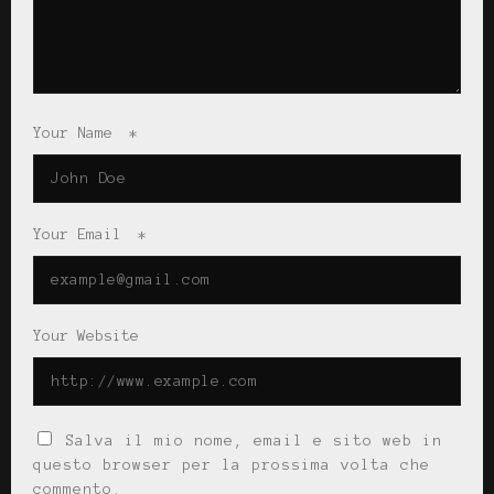
Your Name
*
Your Email
*
Your Website
Salva il mio nome, email e sito web in
questo browser per la prossima volta che
commento.